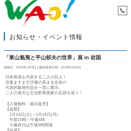
お知らせ・イベント情報
「東山魁夷と平山郁夫の世界」展 in 岩国
投稿日 : 2014年2月9日
最終更新日時 : 2014年2月9日
日本画壇を代表する二人の巨人！
没後ますます評価の高まる生前の
代表的版画作品を一堂に展示。
二人の偉大な文化勲章画家の足跡を追う！
【入場無料・展示販売】
【会期】
2月14日(土)～2月16日(月)
午前10時～午後6時
※最終日は午後5時閉場
【会場】