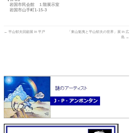
岩国市民会館 １階展示室
岩国市山手町1-15-3
←
平山郁夫回顧展 in 平戸
「東山魁夷と平山郁夫の世界」展 in 広
島
→