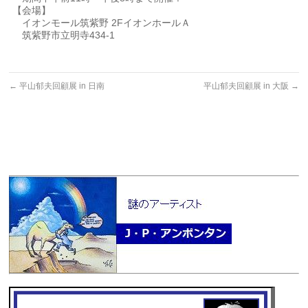
【会場】
イオンモール筑紫野 2FイオンホールＡ
筑紫野市立明寺434-1
←
平山郁夫回顧展 in 日南
平山郁夫回顧展 in 大阪
→