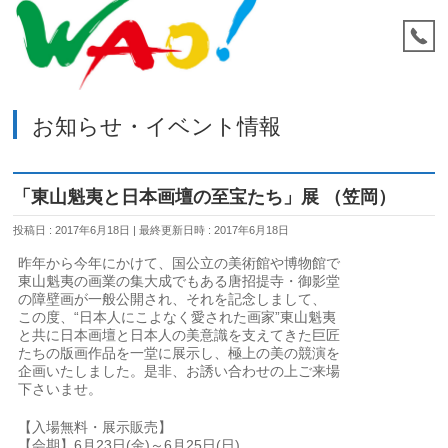
お知らせ・イベント情報
「東山魁夷と日本画壇の至宝たち」展 （笠岡）
投稿日 : 2017年6月18日
最終更新日時 : 2017年6月18日
昨年から今年にかけて、国公立の美術館や博物館で
東山魁夷の画業の集大成でもある唐招提寺・御影堂
の障壁画が一般公開され、それを記念しまして、
この度、“日本人にこよなく愛された画家”東山魁夷
と共に日本画壇と日本人の美意識を支えてきた巨匠
たちの版画作品を一堂に展示し、極上の美の競演を
企画いたしました。是非、お誘い合わせの上ご来場
下さいませ。
【入場無料・展示販売】
【会期】6月23日(金)～6月25日(日)