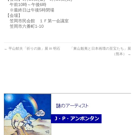
午前10時～午後6時
※最終日は午後5時閉場
【会場】
笠岡市民会館 １Ｆ第一会議室
笠岡市六番町1-10
←
平山郁夫「祈りの旅」展 in 明石
「東山魁夷と日本画壇の至宝たち」展
（熊本）
→