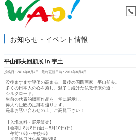
お知らせ・イベント情報
平山郁夫回顧展 in 宇土
投稿日 : 2014年8月4日
最終更新日時 : 2014年8月4日
没後ますます評価の高まる、最後の国民画家 平山郁夫。
多くの日本人の心を癒し、魅了し続けた仏教伝来の道・
シルクロード。
生前の代表的版画作品を一堂に展示し、
偉大な巨匠の足跡を辿ります。
是非お誘い合わせの上、ご高覧下さい！
【入場無料・展示販売】
【会期】8月8日(金)～8月10日(日)
午前10時～午後6時
※最終日は午後5時閉場