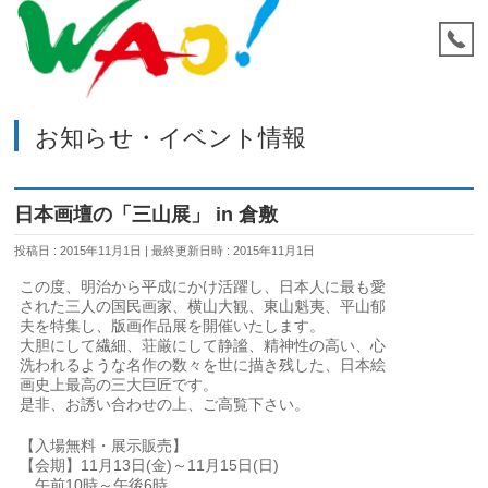
お知らせ・イベント情報
日本画壇の「三山展」 in 倉敷
投稿日 : 2015年11月1日
最終更新日時 : 2015年11月1日
この度、明治から平成にかけ活躍し、日本人に最も愛
された三人の国民画家、横山大観、東山魁夷、平山郁
夫を特集し、版画作品展を開催いたします。
大胆にして繊細、荘厳にして静謐、精神性の高い、心
洗われるような名作の数々を世に描き残した、日本絵
画史上最高の三大巨匠です。
是非、お誘い合わせの上、ご高覧下さい。
【入場無料・展示販売】
【会期】11月13日(金)～11月15日(日)
午前10時～午後6時