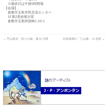
※最終日は午後5時閉場
【会場】
倉敷市玉島市民交流センター
1F第2美術展示室
倉敷市玉島阿賀崎1-10-1
←
平山郁夫「祈りの旅」展 in 川西
日本画壇の「三山展」 in 別府
→