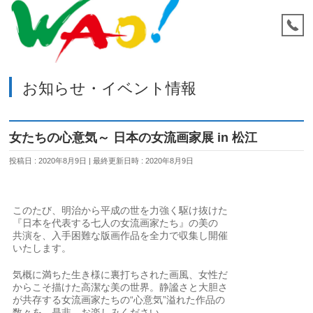
お知らせ・イベント情報
女たちの心意気～ 日本の女流画家展 in 松江
投稿日 : 2020年8月9日
最終更新日時 : 2020年8月9日
このたび、明治から平成の世を力強く駆け抜けた
『日本を代表する七人の女流画家たち』の美の
共演を、入手困難な版画作品を全力で収集し開催
いたします。
気概に満ちた生き様に裏打ちされた画風、女性だ
からこそ描けた高潔な美の世界。静謐さと大胆さ
が共存する女流画家たちの“心意気”溢れた作品の
数々を、是非、お楽しみください。