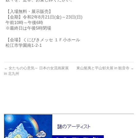
【入場無料・展示販売】
【会期】令和2年8月21日(金)～23日(日)
午前10時～午後6時
※最終日は午後5時閉場
【会場】くにびきメッセ １Ｆ小ホール
松江市学園南1-2-1
←
女たちの心意気～ 日本の女流画家展
東山魁夷と平山郁夫展 in 観音寺
→
in 北九州