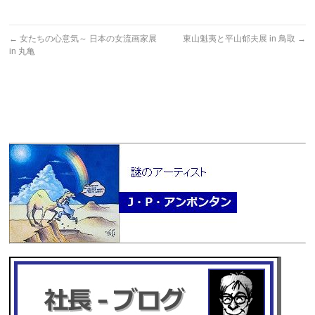
←
女たちの心意気～ 日本の女流画家展
東山魁夷と平山郁夫展 in 鳥取
→
in 丸亀