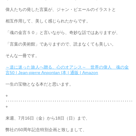
偉人たちの発した言葉が、ジャン・ピエールのイラストと
相互作用して、美しく感じられたからです。
「魂の金言５０」と言いながら、奇妙な話ではありますが、
「言葉の美術館」でありますので、読まなくても美しい。
そんな一冊です。
～道に迷った旅人へ贈る、心のオアシス～ 世界の偉人 魂の金
言50 | Jean-pierre Anpontan |本 | 通販 | Amazon
一生の宝物となる本だと思います。
+
‥‥‥‥‥‥‥‥‥‥‥‥‥‥‥‥‥‥‥‥‥‥‥‥‥‥‥‥‥‥
+
来週、7月16日（金）から18日（日）まで、
弊社の50周年記念特別企画と致しまして、