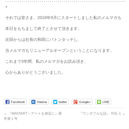
‥‥‥‥‥‥‥‥‥‥‥‥‥‥‥‥‥‥‥‥‥‥‥‥‥‥‥‥‥‥
+
それでは皆さま、2018年9月にスタートしました私のメルマガも
本日をもちまして終了とさせて頂きます。
次回からは社長の和田にバトンタッチし、
当メルマガもリニューアルオープンということになります。
これまで3年間、私のメルマガをお読み頂き、
心からありがとうございました。
Facebook
Hatena
twitter
Google+
LINE
←
『WAO!ART～アートを身近に』新
『ワンダフルな話』 VOL-1
→
年第１号