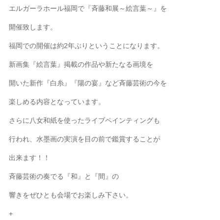
エルガーラホール福岡で『斉藤和展～絵言葉～』を
開催致します。
福岡での開催は約2年ぶりということになります。
新画集『絵言葉』掲載の作品や新たなる画境を
開いた新作『白糸』『陽の宴』など斉藤芸術の今を
楽しめる内容となっています。
さらに八女和紙を使ったライブペインティングも
行われ、水墨画の実演を目の前で鑑賞することが
出来ます！！
斉藤芸術の奏でる『和』と『間』の
響きをぜひとも会場でお楽しみ下さい。
+