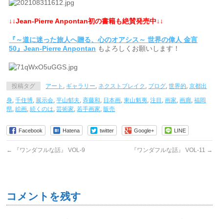
↓↓Jean-Pierre Anpontan初の書籍も絶賛発売中↓↓
『～道に迷った旅人へ贈る、心のオアシス～ 世界の偉人 金言
50』Jean-Pierre Anpontan
もよろしくお願いします！
投稿タグ
アート
,
ギャラリー
,
ネクストブレイク
,
ブログ
,
世界的
,
京都出
身
,
千住博
,
展示会
,
平山郁夫
,
斉藤和
,
日本画
,
東山魁夷
,
注目
,
画家
,
画廊
,
福岡
県
,
絵画
,
続くのは
,
芸術家
,
若手画家
,
販売
Facebook
Hatena
twitter
Google+
LINE
←
『ワンダフルな話』 VOL-9
『ワンダフルな話』 VOL-11
→
コメントを残す