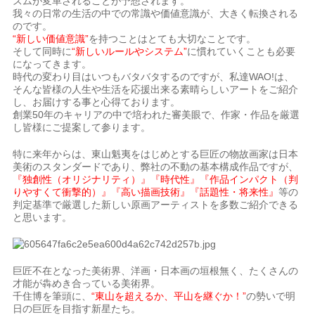
ズムが変革されることが予想されます。
我々の日常の生活の中での常識や価値意識が、大きく転換される
のです。
“新しい価値意識”
を持つことはとても大切なことです。
そして同時に
“新しいルールやシステム”
に慣れていくことも必要
になってきます。
時代の変わり目はいつもバタバタするのですが、私達WAO!は、
そんな皆様の人生や生活を応援出来る素晴らしいアートをご紹介
し、お届けする事と心得ております。
創業50年のキャリアの中で培われた審美眼で、作家・作品を厳選
し皆様にご提案して参ります。
特に来年からは、東山魁夷をはじめとする巨匠の物故画家は日本
美術のスタンダードであり、弊社の不動の基本構成作品ですが、
『独創性（オリジナリティ）』『時代性』『作品インパクト（判
りやすくて衝撃的）』『高い描画技術』『話題性・将来性』
等の
判定基準で厳選した新しい原画アーティストを多数ご紹介できる
と思います。
巨匠不在となった美術界、洋画・日本画の垣根無く、たくさんの
才能が犇めき合っている美術界。
千住博を筆頭に、
“東山を超えるか、平山を継ぐか！”
の勢いで明
日の巨匠を目指す新星たち。