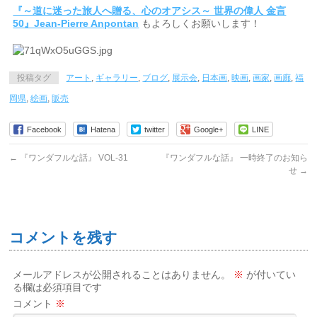
『～道に迷った旅人へ贈る、心のオアシス～ 世界の偉人 金言
50』Jean-Pierre Anpontan
もよろしくお願いします！
投稿タグ
アート
,
ギャラリー
,
ブログ
,
展示会
,
日本画
,
映画
,
画家
,
画廊
,
福
岡県
,
絵画
,
販売
Facebook
Hatena
twitter
Google+
LINE
←
『ワンダフルな話』 VOL-31
『ワンダフルな話』 一時終了のお知ら
せ
→
コメントを残す
メールアドレスが公開されることはありません。
※
が付いてい
る欄は必須項目です
コメント
※