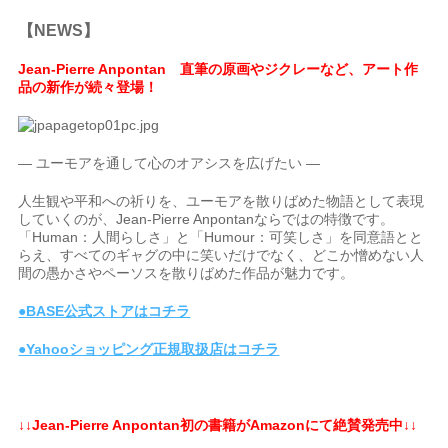
【NEWS】
Jean-Pierre Anpontan 直筆の原画やジクレーなど、アート作
品の新作が続々登場！
― ユーモアを通して心のオアシスを広げたい ―
人生観や平和への祈りを、ユーモアを散りばめた物語として表現
していくのが、Jean-Pierre Anpontanならではの特徴です。
「Human：人間らしさ」と「Humour：可笑しさ」を同意語とと
らえ、すべてのギャグの中に笑いだけでなく、どこか憎めない人
間の愚かさやペーソスを散りばめた作品が魅力です。
●BASE公式ストアはコチラ
●Yahooショッピング正規取扱店はコチラ
↓↓Jean-Pierre Anpontan初の書籍がAmazonにて絶賛発売中↓↓