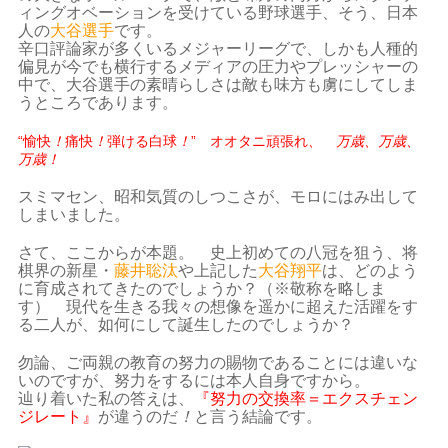
ィングオベーションを受けている野球選手、そう、
日本
人の
大谷選手
です。
辛口評論家が多くいるメジャーリーグで、しかも人種的
偏見が今でも横行するメディアの圧力やプレッシャーの
中で、大谷選手の素晴らしさは敵も味方も虜にしてしま
うところであります。
“愉快
！
痛快
！
弾ける白球
！
”
オオタニ頑張れ
、
万歳、万歳、
万歳！
スミマセン、昭和気質のしつこさが、モロにはみ出して
しまいました。
さて、ここからが本題。 史上初めての八冠を狙う、将
棋界の新星・
藤井聡汰
や上記した
大谷翔平
は、どのよう
に育成されてきたのでしょうか？（※敬称を略しま
す） 現代を生きる我々の想像を遥かに超えた活躍をす
る二人が、如何にして誕生したのでしょうか？
勿論、ご両親の教育の努力の賜物であることには違いな
いのですが、努力をするには本人自身ですから。
辿り着いた私の答えは、
『努力の交換率＝エクスチェン
ジレート』
が違うのだ
！
と言う結論です。