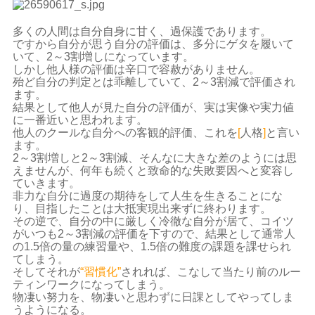
多くの人間は自分自身に甘く、過保護であります。
ですから自分が思う自分の評価は、多分にゲタを履いて
いて、
2
～
3
割増しになっています。
しかし他人様の評価は辛口で容赦がありません。
殆ど自分の判定とは乖離していて、
2
～3割減で評価され
ます。
結果として他人が見た自分の評価が、実は実像や実力値
に一番近いと思われます。
他人のクールな自分への客観的評価、これを
[
人格
]
と言い
ます。
2
～
3
割増しと
2
～3割減、そんなに大きな差のようには思
えませんが、何年も続くと致命的な失敗要因へと変容し
ていきます。
非力な自分に過度の期待をして人生を生きることにな
り、目指したことは大抵実現出来ずに終わります。
その逆で、自分の中に厳しく冷徹な自分が居て、コイツ
がいつも2～
3
割減の評価を下すので、結果として通常人
の
1.5
倍の量の練習量や、
1.5
倍の難度の課題を課せられ
てしまう。
そしてそれが
“習慣化”
されれば、こなして当たり前のルー
ティンワークになってしまう。
物凄い努力を、物凄いと思わずに日課としてやってしま
うようになる。