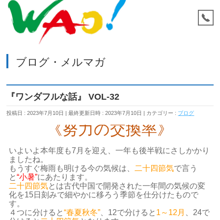
ブログ・メルマガ
『ワンダフルな話』 VOL-32
投稿日 : 2023年7月10日
最終更新日時 : 2023年7月10日
カテゴリー :
ブログ
《努力の交換率》
いよいよ本年度も
7
月を迎え、一年も後半戦にさしかかり
ましたね。
もうすぐ梅雨も明ける今の気候は、
二十四節気
で言う
と
“小暑”
にあたります。
二十四節気
とは古代中国で開発された一年間の気候の変
化を
15
日刻みで細やかに移ろう季節を仕分けたもので
す。
４つに分けると
“春夏秋冬”
、
12
で分けると
1
～12月
、
24
で