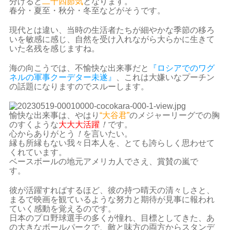
分けると
二十四節気
となります。
春分・夏至・秋分・冬至などがそうです。
現代とは違い、当時の生活者たちが細やかな季節の移ろ
いを敏感に感じ、自然を受け入れながら大らかに生きて
いた名残を感じますね。
海の向こうでは、不愉快な出来事だと
『ロシアでのワグ
ネルの軍事クーデター未遂』
、これは大嫌いなプーチン
の話題になりますのでスルーします。
愉快な出来事は、やはり
“大谷君”
のメジャーリーグでの胸
のすくような
大大大活躍
！
です。
心からありがとう
！
を言いたい。
縁も所縁もない我々日本人を、とても誇らしく思わせて
くれています。
ベースボールの地元アメリカ人でさえ、賞賛の嵐で
す。
彼が活躍すればするほど、彼の持つ晴天の清々しさと、
まるで映画を観ているような努力と期待が見事に報われ
ていく感動を覚えるのです。
日本のプロ野球選手の多くが憧れ、目標としてきた、あ
の大きなボールパークで、敵と味方の両方からスタンデ