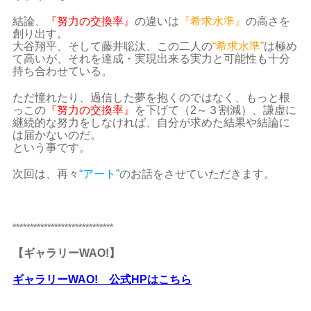
結論、
『努力の交換率』
の違いは
『希求水準』
の高さを
創り出す。
大谷翔平、そして藤井聡汰、この二人の
“希求水準”
は極め
て高いが、それを達成・実現出来る実力と可能性も十分
持ち合わせている。
ただ憧れたり、過信した夢を抱くのではなく、もっと根
っこの
『努力の交換率』
を下げて（
2
～３割減）、
謙虚に
継続的な努力をしなければ、自分が求めた結果や結論に
は届かないのだ。
という事です。
次回は、再々
“アート”
のお話をさせていただきます。
*****************************
【ギャラリーWAO!】
ギャラリーWAO! 公式HPはこちら